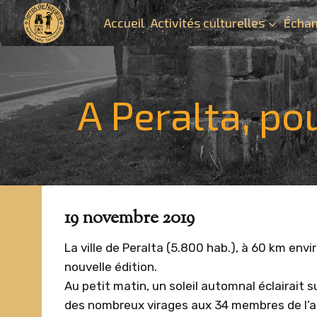
Aller
Accueil
Activités culturelles
Échan
au
contenu
A Peralta, po
19 novembre 2019
La ville de Peralta (5.800 hab.), à 60 km env
nouvelle édition.
Au petit matin, un soleil automnal éclairait
des nombreux virages aux 34 membres de l’asso