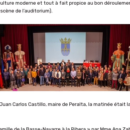
 culture moderne et tout à fait propice au bon dérouleme
scène de l’auditorium).
an Carlos Castillo, maire de Peralta, la matinée était 
mille de la Basse-Navarre à la Ribera » par Mme Ana Zab