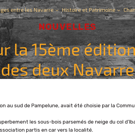
ges entre les Navarre
Histoire et Patrimoine
Chan
NOUVELLES
ur la 15ème éditio
des deux Navarre
iron au sud de Pampelune, avait été choisie par la Commu
 superbement les sous-bois parsemés de neige du col d’Iba
ciation partis en car vers la localité.