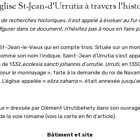
glise St-Jean-d’Urrutia à travers l’hist
de recherches historiques. Il est appelé à évoluer au fur
igurer dans ce document, n’hésitez pas à nous en faire pa
St-Jean-le-Vieux qui en compte trois. Située sur un mont
 comme son nom l’indique, Saint-Jean d’Urrutia s’est app
 de 1332,
ecclesia sancti johannis d’urrutie
.
Urruti,
en 135
 po
u
r le monnayage
», faite à la demande du roi de Navar
. L’église appelée «
eliza zaharra
», était annexée jusqu’a
ux
» dressée par Clément Urrutibehety dans son ouvrag
 la voie romaine (vois la carte en fin d’article).
Bâtiment et site