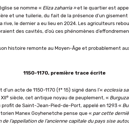
l’église se nomme «
Eliza zaharria »
et le quartier est appe
lière et une tuilerie, du fait de la présence d’un gisemen
a rive, le dernier a eu lieu en 2024. Les agriculteurs re
teraient des cavités, d’où ces phénomènes d’effondremen
son histoire remonte au Moyen-Âge et probablement aux 
1150-1170, première trace écrite
t d’un acte de 1150-1170 (f° 15) signé dans l’«
ecclesia
s
a
e
XII
siècle, cet antique noyau de peuplement, «
Burguza
 au profit de Saint-Jean-Pied-de-Port, appelé en 1293 «
Bu
istorien Manex Goyhenetche pense que «
par cette derniè
on de l’appellation de l’ancienne capitale du pays sise autou