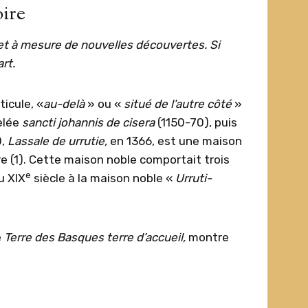
oire
 et à mesure de nouvelles découvertes. Si
rt.
icule, «
au-delà
» ou «
situé de l’autre côté
»
elée
sancti johannis de cisera
(1150-70), puis
0,
L
assale de urrutie,
en 1366, est une maison
re (1). Cette maison noble comportait trois
e
u XIX
siècle à la maison noble «
U
rruti-
e
Terre des Basque
s
terre d’accueil,
montre