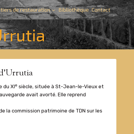
tiers de restauration
Bibliothèque
Contact
Urrutia
-d’Urrutia
e
e du XI
siècle, située à St-Jean-le-Vieux et
sauvegarde avait avorté. Elle reprend
de la commission patrimoine de TDN sur les