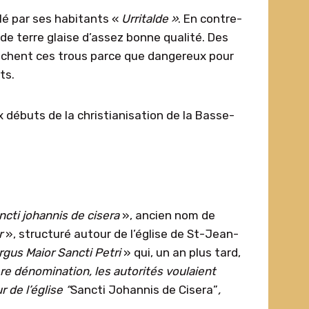
lé par ses habitants «
Urritalde »
. En contre-
t de terre glaise d’assez bonne qualité. Des
bouchent ces trous parce que dangereux pour
ts.
débuts de la christianisation de la Basse-
ncti
j
ohannis de
c
isera
», ancien nom de
r
», structuré autour de l’église de St-Jean-
rgus Maior Sancti Petri
» qui, un an plus tard,
re dénomination, les autorités voulaient
r de l’église
“
Sancti Johannis de Cisera”
,