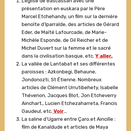
L’église de Bascassan avec une
présentation en euskara par le Père
Marcel Etchehandy, un film sur la dernière
benoîte d’Iparralde, des articles de Gérard
Eder, de Maïté Lafourcade, de Marie-
Michèle Esponde, de Gil Reicher et de
Michel Duvert sur la femme et le sacré
dans la civilisation basque, etc.
Y aller.
La vallée de Lantabat et ses différentes
paroisses : Azkonbegi, Behaune,
Jondonozti, St Étienne. Nombreux
articles de Clément Urrutibehety, Isabelle
Thévenon, Jacques Blot, Jon Etcheverry
Ainchart,, Lucien Etchezaharreta, Francis
Gaudeul, etc.
Voir
…
La saline d’Ugarre entre Çaro.et Aincille :
film de Kanaldude et articles de Maya