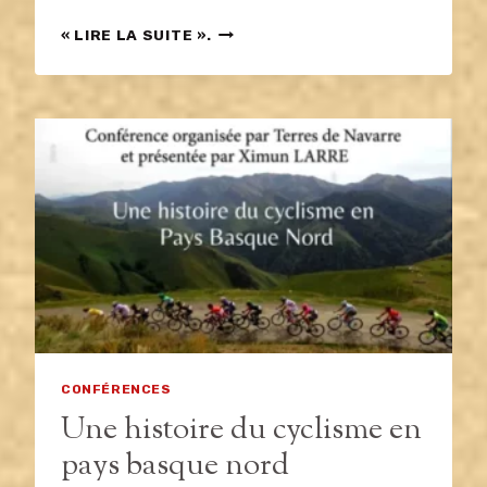
HAUTEURS
« LIRE LA SUITE ».
FORTIFIÉES
PROTOHISTORIQUES
DANS
LE
BASSIN
SUD
DE
L’ADOUR
CONFÉRENCES
Une histoire du cyclisme en
pays basque nord