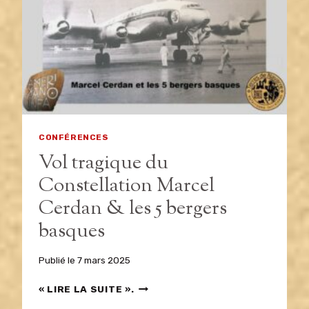
ENREGISTREMENTS
RÉALISÉS
PAR
L’ÉQUIPE
VIDÉO
DE
L’ASSOCIATION
À
L’OCCASION
CONFÉRENCES
DE
Vol tragique du
NOS
CONFÉRENCES.
Constellation Marcel
Cerdan & les 5 bergers
basques
Publié le
7 mars 2025
VOL
« LIRE LA SUITE ».
TRAGIQUE