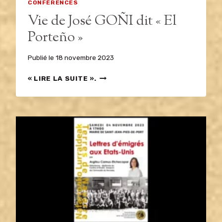
CONFÉRENCES
Vie de José GOÑI dit « El
Porteño »
Publié le
18 novembre 2023
VIE
« LIRE LA SUITE ».
DE
JOSÉ
GOÑI
DIT
« EL
PORTEÑO »