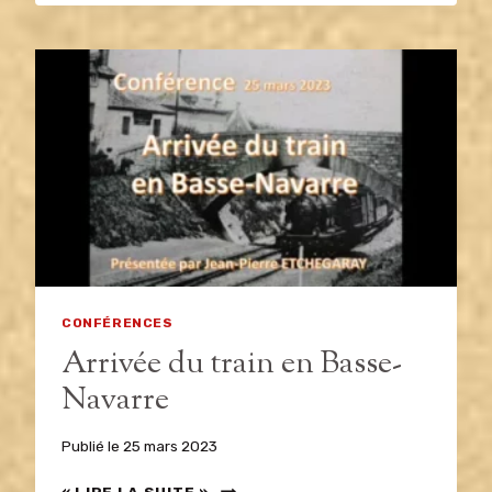
DE
L’ADMINISTRATION
DES
HARAS
EN
BASSE-
NAVARRE
AU
DÉBUT
DU
18E
SIÈCLE
CONFÉRENCES
Arrivée du train en Basse-
Navarre
Publié le
25 mars 2023
ARRIVÉE
« LIRE LA SUITE ».