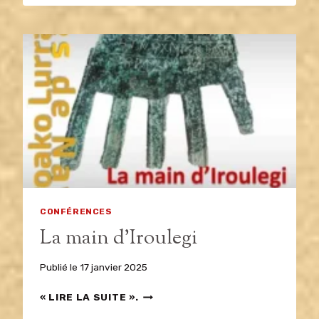
DU
CONSTELLATION
MARCEL
CERDAN
&
LES
5
BERGERS
BASQUES
CONFÉRENCES
La main d’Iroulegi
Publié le
17 janvier 2025
LA
« LIRE LA SUITE ».
MAIN