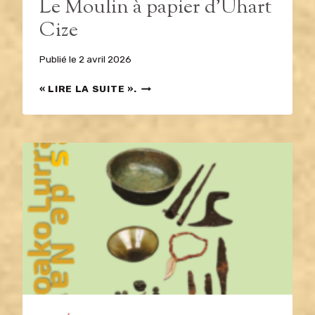
Le Moulin à papier d’Uhart
Cize
Publié le
2 avril 2026
LE
« LIRE LA SUITE ».
MOULIN
À
PAPIER
D’UHART
CIZE