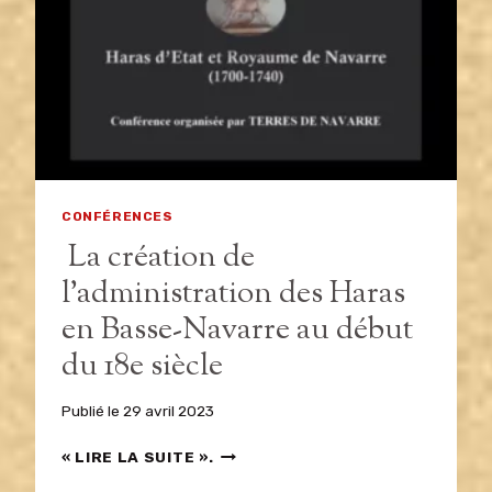
LES
GUERRES
CARLISTES
DU
XIXÈME
SIÈCLE
CONFÉRENCES
La création de
l’administration des Haras
en Basse-Navarre au début
du 18e siècle
Publié le
29 avril 2023
LA
« LIRE LA SUITE ».
CRÉATION