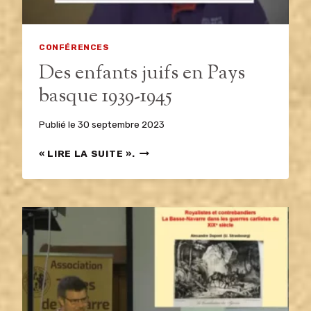
CONFÉRENCES
Des enfants juifs en Pays
basque 1939-1945
Publié le
30 septembre 2023
DES
« LIRE LA SUITE ».
ENFANTS
JUIFS
EN
PAYS
BASQUE
1939-
1945