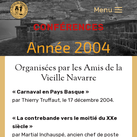
Aller
Menu
au
contenu
CONFÉRENCES
Année 2004
Organisées par les Amis de la
Vieille Navarre
« Carnaval en Pays Basque »
par Thierry Truffaut, le 17 décembre 2004.
« La contrebande vers le moitié du XXe
siècle »
par Martial Inchauspé, ancien chef de poste