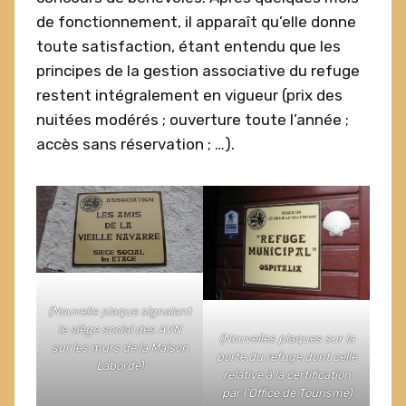
de fonctionnement, il apparaît qu’elle donne
toute satisfaction, étant entendu que les
principes de la gestion associative du refuge
restent intégralement en vigueur (prix des
nuitées modérés ; ouverture toute l’année ;
accès sans réservation ; …).
(Nouvelle plaque signalant
le siège social des AVN
(Nouvelles plaques sur la
sur les murs de la Maison
porte du refuge dont celle
Laborde)
relative à la certification
par l’Office de Tourisme)