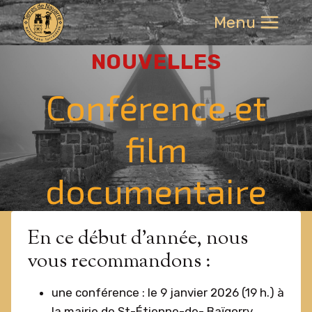
Aller
Menu
au
contenu
NOUVELLES
Conférence et
film
documentaire
En ce début d’année, nous
vous recommandons :
une conférence : le 9 janvier 2026 (19 h.) à
la mairie de St-Étienne-de- Baïgorry