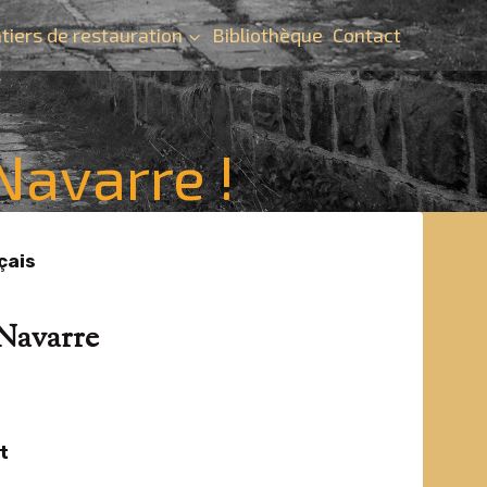
tiers de restauration
Bibliothèque
Contact
Navarre !
çais
-Navarre
t