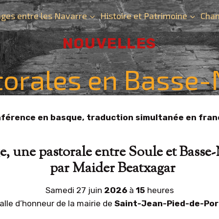
ges entre les Navarre
Histoire et Patrimoine
Chan
NOUVELLES
orales en Basse-
férence en basque, traduction simultanée en fran
e, une pastorale entre Soule et Basse
par Maider Beatxagar
Samedi 27 juin
2026
à
15
heures
alle d’honneur de la mairie de
Saint-Jean-Pied-de-Por