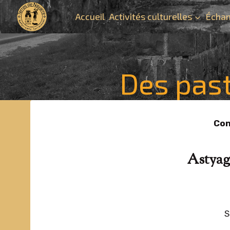
Aller
Accueil
Activités culturelles
Échan
au
contenu
Des past
Con
Astyag
S