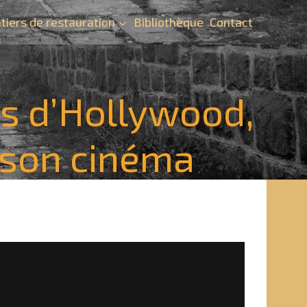
tiers de restauration
Bibliothèque
Contact
os d’Hollywood,
t son cinéma