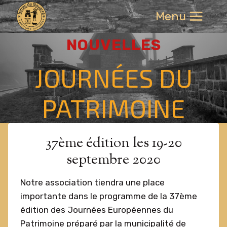
Aller
Menu
au
contenu
NOUVELLES
JOURNÉES DU
PATRIMOINE
37ème édition les 19-20
septembre 2020
Notre association tiendra une place
importante dans le programme de la 37ème
édition des Journées Européennes du
Patrimoine préparé par la municipalité de