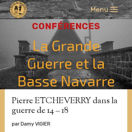
Aller
Menu
au
contenu
CONFÉRENCES
La Grande
Guerre et la
Basse Navarre
Pierre ETCHEVERRY dans la
guerre de 14 – 18
par Damy VIGIER