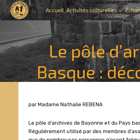
Aller
Accueil
Activités culturelles
Échan
au
contenu
Le pôle d’a
Basque : déco
par Madame Nathalie REBENA
Le pôle d’archives de Bayonne et du Pays bas
Régulièrement utilisé par des membres d’asso
que de nombreuses personnes n’osent fréquen