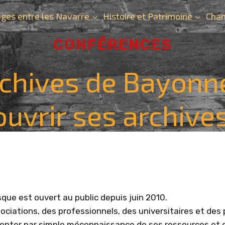
ges entre les Navarre
Histoire et Patrimoine
Chan
CONFÉRENCES
rchives de Bayonn
uvrir ses archive
que est ouvert au public depuis juin 2010.
ciations, des professionnels, des universitaires et des 
ter par simple méconnaissance de ses ressources et des