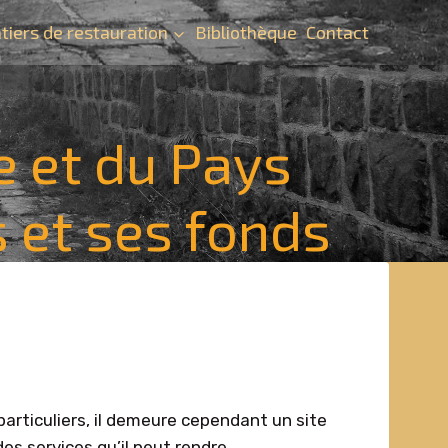
tiers de restauration
Bibliothèque
Contact
e et du Pays
s et ses fonds
particuliers, il demeure cependant un site
 services qu’il peut rendre.