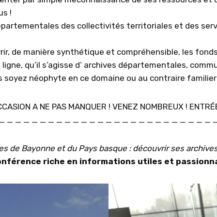
us !
artementales des collectivités territoriales et des ser
, de manière synthétique et compréhensible, les fonds d
 ligne, qu’il s’agisse d’ archives départementales, comm
ous soyez néophyte en ce domaine ou au contraire familier
CASION A NE PAS MANQUER ! VENEZ NOMBREUX ! ENTRÉ
_ _ _ _ _ _ _ _ _ _ _ _ _ _ _ _ _ _ _ _ _ _ _ _ _ _ 
es de Bayonne et du Pays basque : découvrir ses archives
nférence riche en informations utiles et passionn