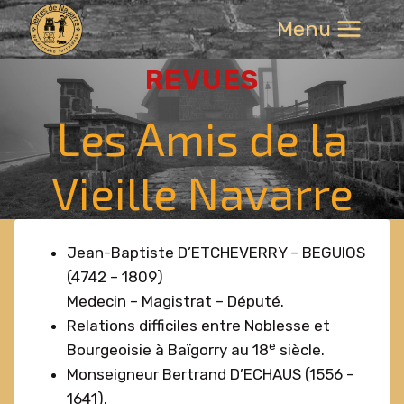
Aller
Menu
au
contenu
REVUES
Les Amis de la
Vieille Navarre
Jean-Baptiste D’ETCHEVERRY – BEGUIOS
(4742 – 1809)
Medecin – Magistrat – Député.
Relations difficiles entre Noblesse et
e
Bourgeoisie à Baïgorry au 18
siècle.
Monseigneur Bertrand D’ECHAUS (1556 –
1641).