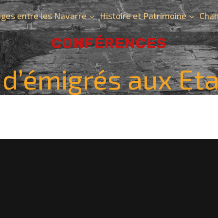
ges entre les Navarre
Histoire et Patrimoine
Chan
CONFÉRENCES
 d’émigrés aux Et