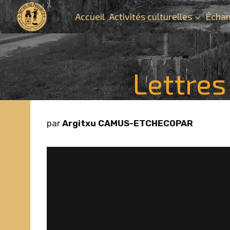
Aller
Accueil
Activités culturelles
Échan
au
contenu
Lettres
par
Argitxu CAMUS-ETCHECOPAR