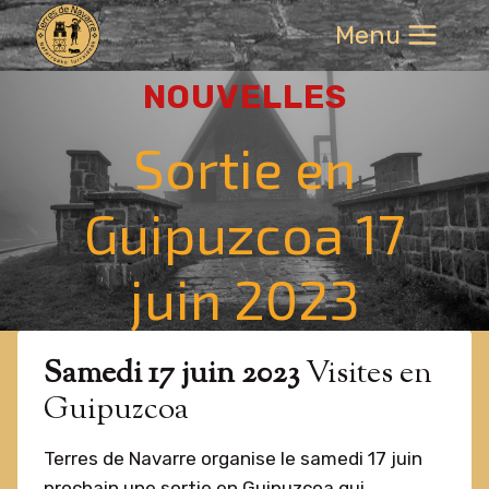
Aller
Menu
au
contenu
NOUVELLES
Sortie en
Guipuzcoa 17
juin 2023
Samedi 17 juin 2023
Visites en
Guipuzcoa
Terres de Navarre organise le samedi 17 juin
prochain une sortie en Guipuzcoa qui