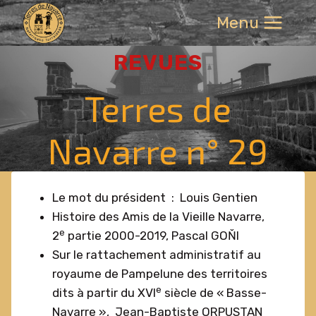
Aller
Menu
au
contenu
REVUES
Terres de
Navarre n° 29
Le mot du président : Louis Gentien
Histoire des Amis de la Vieille Navarre,
e
2
partie 2000-2019, Pascal GOŇI
Sur le rattachement administratif au
royaume de Pampelune des territoires
e
dits à partir du XVI
siècle de « Basse-
Navarre », Jean-Baptiste ORPUSTAN