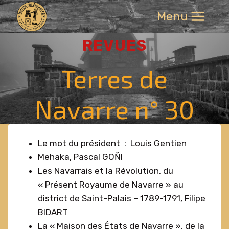
Aller
Menu
au
contenu
REVUES
Terres de
Navarre n° 30
Le mot du président : Louis Gentien
Mehaka, Pascal GOŇI
Les Navarrais et la Révolution, du
« Présent Royaume de Navarre » au
district de Saint-Palais – 1789-1791, Filipe
BIDART
La « Maison des États de Navarre », de la