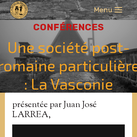
Aller
Menu
au
contenu
CONFÉRENCES
Une société post-
romaine particulièr
: La Vasconie
présentée par Juan José
LARREA,