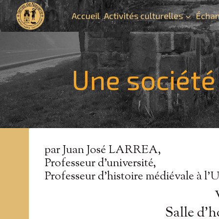
Aller
Accueil
Activités culturelles
Échan
au
contenu
Une société 
par Juan José LARREA,
Professeur d’université,
Professeur d’histoire médiévale à l’
Salle d’h