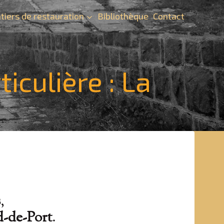
tiers de restauration
Bibliothèque
Contact
iculière : La
s
,
d-de-Port
.