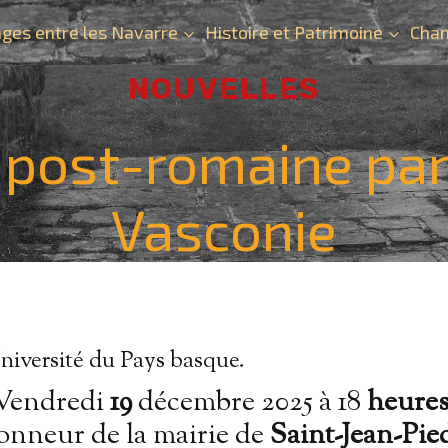
ges entre les Navarre
Histoire et Patrimoine
Chan
NOUVELLES
post-romaine part
Vasconie
Université du Pays basque.
Vendredi
19
décembre 2025 à 18
heure
onneur de la mairie de
Saint-Jean-Pie