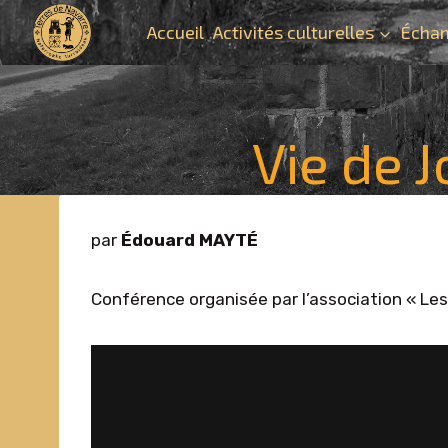
Aller
Accueil
Activités culturelles
Échan
au
contenu
Vie de J
par
Édouard MAYTÉ
Conférence organisée par l’association « Le