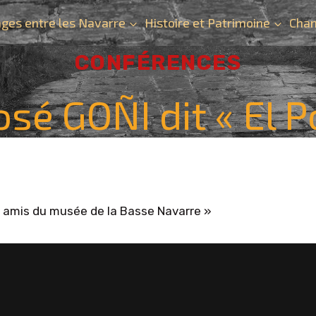
ges entre les Navarre
Histoire et Patrimoine
Chan
CONFÉRENCES
osé GOÑI dit « El 
s amis du musée de la Basse Navarre »