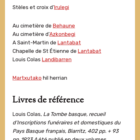
Stèles et croix d’
Irulegi
Au cimetière de
Behaune
Au cimetière d’
Azkonbegi
A Saint-Martin de
Lantabat
Chapelle de St Étienne de
Lantabat
Louis Colas
Landibarren
Martxutako
hil herrian
Livres de référence
Louis Colas,
La Tombe basque,
r
ecueil
d’Inscriptions funéraires et domestiques du
Pays Basque
f
rançais,
Biarritz, 402 pp. + 93
pp.,1923.
A
été publié en deux volumes