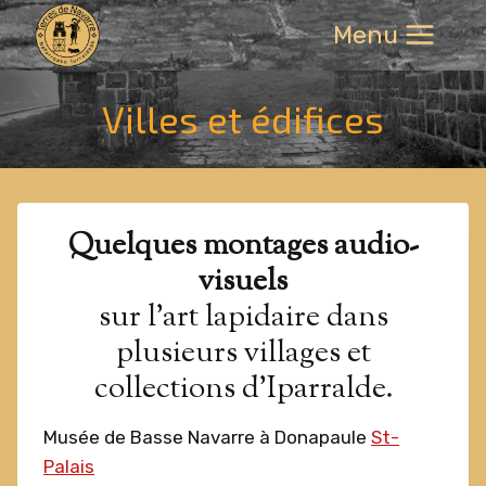
Aller
Menu
au
contenu
Villes et édifices
Quelques montages audio-
visuels
sur l’art lapidaire dans
plusieurs villages et
collections d’Iparralde.
Musée de Basse Navarre à Donapaule
St-
Palais